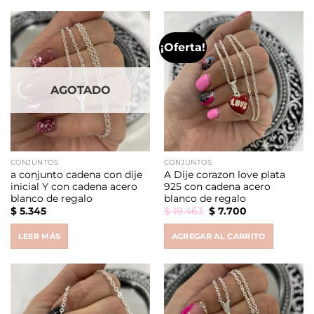
¡Oferta!
AGOTADO
CONJUNTOS
CONJUNTOS
a conjunto cadena con dije
A Dije corazon love plata
inicial Y con cadena acero
925 con cadena acero
blanco de regalo
blanco de regalo
Original
Current
$
5.345
$
19.463
$
7.700
price
price
was:
is:
LEER MÁS
AGREGAR AL CARRITO
$ 19.463.
$ 7.700.