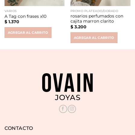
VARIOS
PROMO PLATEADO/DORADO
rosarios perfumados con
A Tag con frases x10
cajita marron clarito
$
1.370
$
3.200
AGREGAR AL CARRITO
AGREGAR AL CARRITO
CONTACTO