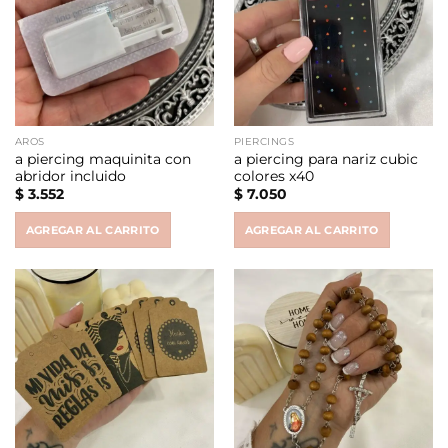
AROS
PIERCINGS
a piercing maquinita con
a piercing para nariz cubic
abridor incluido
colores x40
$
3.552
$
7.050
AGREGAR AL CARRITO
AGREGAR AL CARRITO