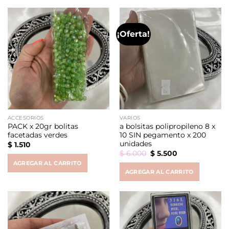
¡Oferta!
ACCESORIOS
VARIOS
PACK x 20gr bolitas
a bolsitas polipropileno 8 x
facetadas verdes
10 SIN pegamento x 200
unidades
$
1.510
Original
Current
$
6.000
$
5.500
price
price
AGREGAR AL CARRITO
was:
is:
AGREGAR AL CARRITO
$ 6.000.
$ 5.500.