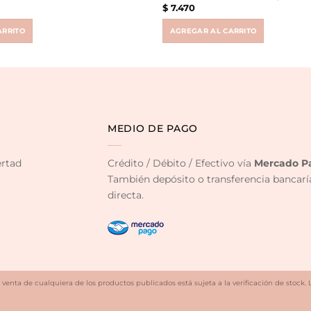
$
7.470
ARRITO
AGREGAR AL CARRITO
MEDIO DE PAGO
ertad
Crédito / Débito / Efectivo vía
Mercado P
También depósito o transferencia bancarí
directa.
 venta de cualquiera de los productos publicados está sujeta a la verificación de stock. 