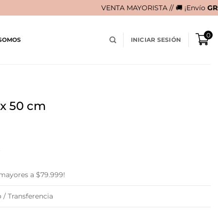
VENTA MAYORISTA // 🚚 ¡Envío
GRATIS
en compra
0
 SOMOS
INICIAR SESIÓN
 x 50 cm
o
 mayores a $79.999!
 / Transferencia