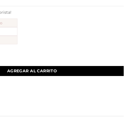
ista!
to
idad
AGREGAR AL CARRITO