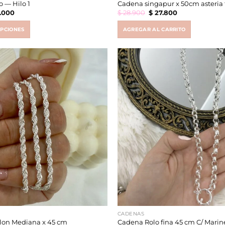
o — Hilo 1
Cadena singapur x 50cm asteria 
inal
Current
Original
Current
.000
$
28.900
$
27.800
e
price
price
price
is:
was:
is:
9.000.
$ 89.000.
$ 28.900.
$ 27.800.
OPCIONES
AGREGAR AL CARRITO
CADENAS
lon Mediana x 45 cm
Cadena Rolo fina 45 cm C/ Marin