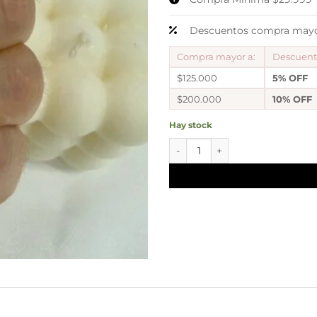
Descuentos compra mayor
Compra mayor a:
Descuen
$125.000
5% OFF
$200.000
10% OFF
Hay stock
cadena singapur x 50 cm cant