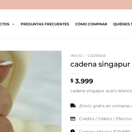
CTOS
PREGUNTAS FRECUENTES
CÓMO COMPRAR
QUIÉNES
INICIO
/
CADENAS
cadena singapur
3.999
$
cadena singapur acero blanc
¡Envío gratis en compras
Crédito / Débito / Efectivo
Compra Mínima $29.999