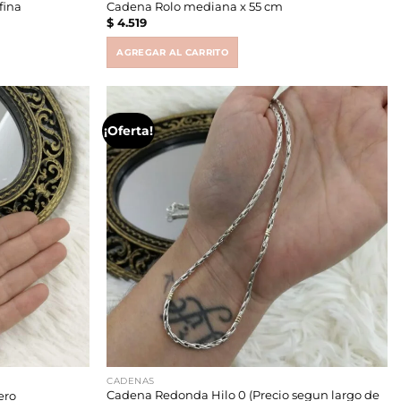
fina
Cadena Rolo mediana x 55 cm
$
4.519
AGREGAR AL CARRITO
¡Oferta!
CADENAS
Cadena Redonda Hilo 0 (Precio segun largo de
ero