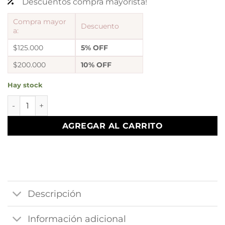
Descuentos compra mayorista!
Compra mayor
Descuento
a:
$125.000
5% OFF
$200.000
10% OFF
Hay stock
Cadena pam x 70cm cantidad
AGREGAR AL CARRITO
Descripción
Información adicional