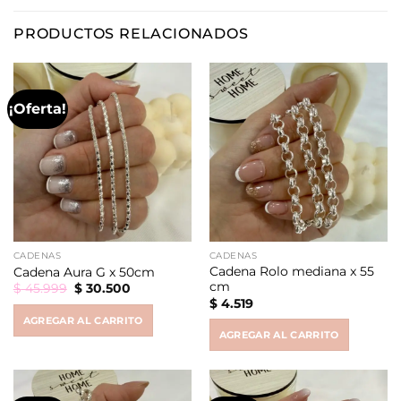
PRODUCTOS RELACIONADOS
¡Oferta!
CADENAS
CADENAS
Cadena Rolo mediana x 55
Cadena Aura G x 50cm
cm
Original
Current
$
45.999
$
30.500
price
price
$
4.519
was:
is:
AGREGAR AL CARRITO
$ 45.999.
$ 30.500.
AGREGAR AL CARRITO