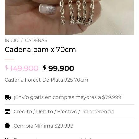
INICIO
/
CADENAS
Cadena pam x 70cm
Original
Current
149.900
99.900
$
$
price
price
Cadena Forcet De Plata 925 70cm
was:
is:
$ 149.900.
$ 99.900.
¡Envío gratis en compras mayores a $79.999!
Crédito / Débito / Efectivo / Transferencia
Compra Mínima $29.999