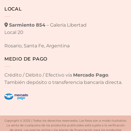
LOCAL
Sarmiento 854
– Galería Libertad
Local 20
Rosario, Santa Fe, Argentina
MEDIO DE PAGO
Crédito / Débito / Efectivo vía
Mercado Pago
.
También depósito o transferencia bancaría directa.
Copyright © 2025 | Todos los derechos reservados. Las fotos son a modo ilustrativo.
La venta de cualquiera de los productos publicados está sujeta a la verificación
de stock. Los precios online y los planes de financiación para los productos