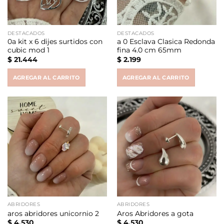
DESTACADOS
DESTACADOS
0a kit x 6 dijes surtidos con
a 0 Esclava Clasica Redonda
cubic mod 1
fina 4.0 cm 65mm
$
21.444
$
2.199
AGREGAR AL CARRITO
AGREGAR AL CARRITO
ABRIDORES
ABRIDORES
aros abridores unicornio 2
Aros Abridores a gota
$
4.530
$
4.530