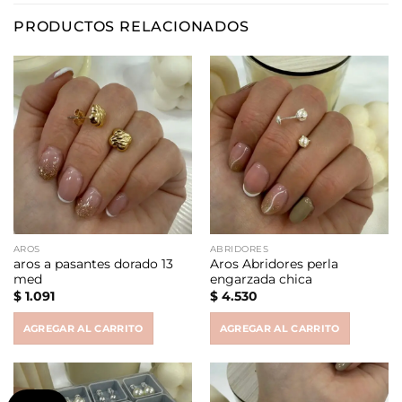
PRODUCTOS RELACIONADOS
AROS
ABRIDORES
aros a pasantes dorado 13
Aros Abridores perla
med
engarzada chica
$
1.091
$
4.530
AGREGAR AL CARRITO
AGREGAR AL CARRITO