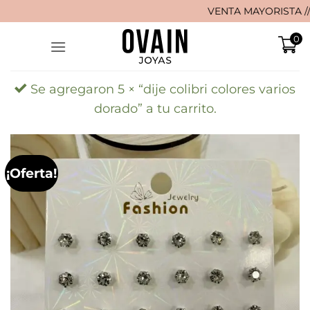
Saltar
VENTA MAYORISTA // 🚚 ¡E
al
0
contenido
Se agregaron 5 × “dije colibri colores varios
dorado” a tu carrito.
¡Oferta!