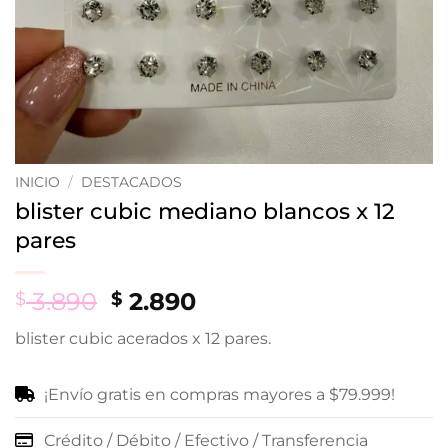
INICIO
/
DESTACADOS
blister cubic mediano blancos x 12
pares
Original
Current
3.890
2.890
$
$
price
price
blister cubic acerados x 12 pares.
was:
is:
$ 3.890.
$ 2.890.
¡Envío gratis en compras mayores a $79.999!
Crédito / Débito / Efectivo / Transferencia