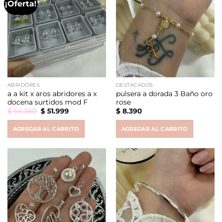
¡Oferta!
ABRIDORES
DESTACADOS
a a kit x aros abridores a x
pulsera a dorada 3 Baño oro
docena surtidos mod F
rose
Original
Current
$
54.360
$
51.999
$
8.390
price
price
was:
is:
AGREGAR AL CARRITO
AGREGAR AL CARRITO
$ 54.360.
$ 51.999.