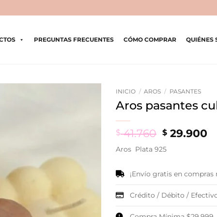
CTOS
PREGUNTAS FRECUENTES
CÓMO COMPRAR
QUIÉNES
INICIO
/
AROS
/
PASANTES
Aros pasantes cu
Original
C
41.760
29.900
$
$
price
p
Aros Plata 925
was:
is
$ 41.760.
$
¡Envío gratis en compras
Crédito / Débito / Efectivo
Compra Mínima $29.999