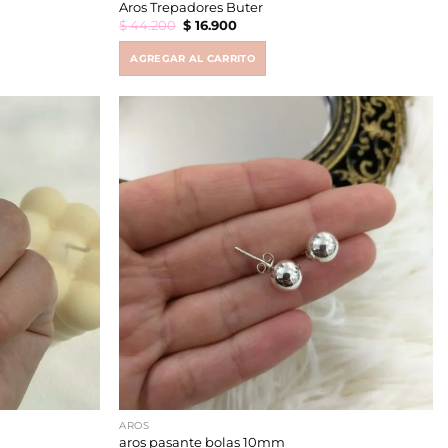
Aros Trepadores Buter
Original
Current
$
44.200
$
16.900
price
price
was:
is:
$ 44.200.
$ 16.900.
AGREGAR AL CARRITO
AROS
aros pasante bolas 10mm