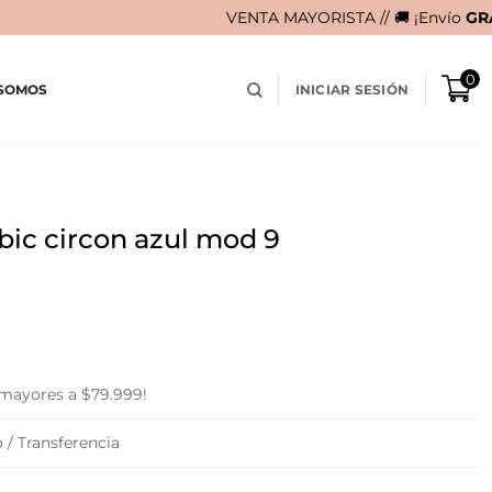
VENTA MAYORISTA // 🚚 ¡Envío
GRATIS
en compras 
0
 SOMOS
INICIAR SESIÓN
bic circon azul mod 9
urrent
rice
:
 29.900.
 mayores a $79.999!
 / Transferencia