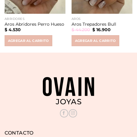
ABRIDORES
AROS
Aros Abridores Perro Hueso
Aros Trepadores Bull
Original
Current
$
4.530
$
44.200
$
16.900
price
price
was:
is:
AGREGAR AL CARRITO
AGREGAR AL CARRITO
$ 44.200.
$ 16.900.
CONTACTO