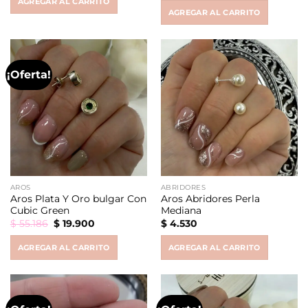
AGREGAR AL CARRITO
AGREGAR AL CARRITO
¡Oferta!
AROS
ABRIDORES
Aros Plata Y Oro bulgar Con
Aros Abridores Perla
Cubic Green
Mediana
Original
Current
$
55.186
$
19.900
$
4.530
price
price
was:
is:
AGREGAR AL CARRITO
AGREGAR AL CARRITO
$ 55.186.
$ 19.900.