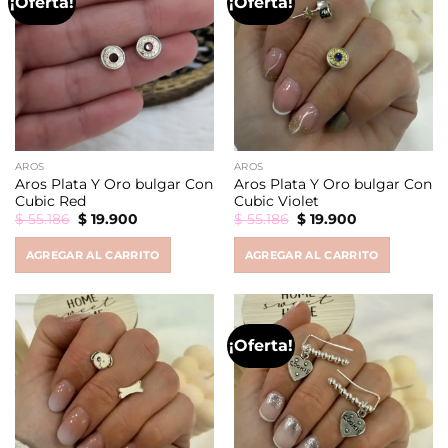
¡Oferta!
¡Oferta!
AROS
AROS
Aros Plata Y Oro bulgar Con
Aros Plata Y Oro bulgar Con
Cubic Red
Cubic Violet
Original
Current
Original
Current
$
55.186
$
19.900
$
55.186
$
19.900
price
price
price
price
was:
is:
was:
is:
AGREGAR AL CARRITO
AGREGAR AL CARRITO
$ 55.186.
$ 19.900.
$ 55.186.
$ 19.900.
¡Oferta!