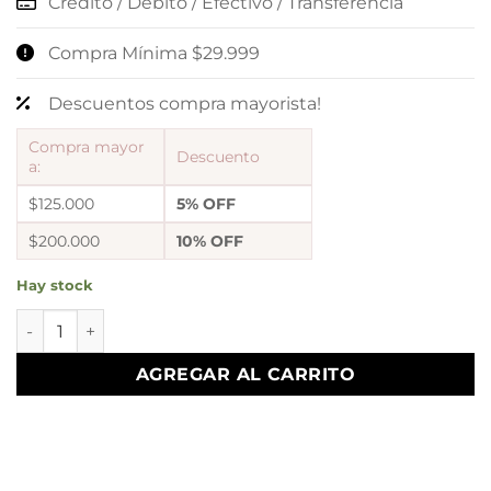
Crédito / Débito / Efectivo / Transferencia
Compra Mínima $29.999
Descuentos compra mayorista!
Compra mayor
Descuento
a:
$125.000
5% OFF
$200.000
10% OFF
Hay stock
aros mariposas F cantidad
AGREGAR AL CARRITO