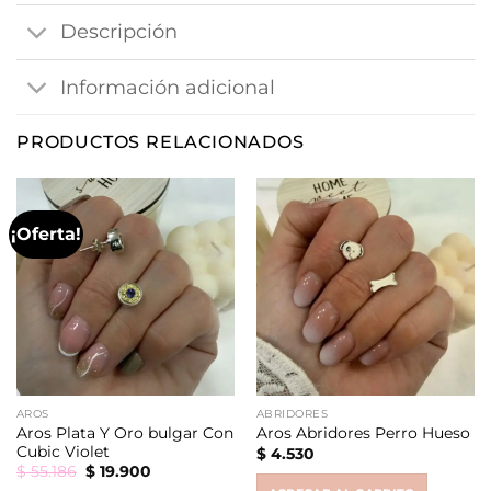
Descripción
Información adicional
PRODUCTOS RELACIONADOS
¡Oferta!
AROS
ABRIDORES
Aros Plata Y Oro bulgar Con
Aros Abridores Perro Hueso
Cubic Violet
$
4.530
Original
Current
$
55.186
$
19.900
price
price