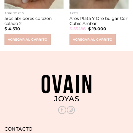
ABRIDORES
AROS
aros abridores corazon
Aros Plata Y Oro bulgar Con
calado 2
Cubic Ambar
Original
Current
$
4.530
$
55.186
$
19.000
price
price
was:
is:
AGREGAR AL CARRITO
AGREGAR AL CARRITO
$ 55.186.
$ 19.000.
CONTACTO