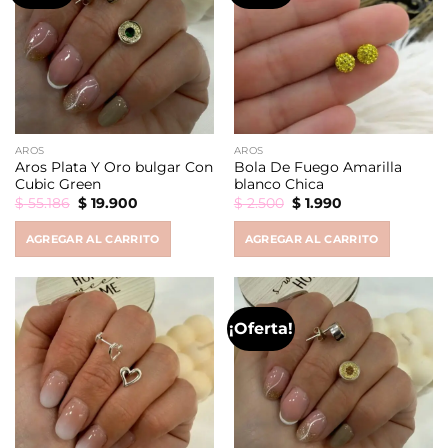
AROS
AROS
Aros Plata Y Oro bulgar Con
Bola De Fuego Amarilla
Cubic Green
blanco Chica
Original
Current
Original
Current
$
55.186
$
19.900
$
2.500
$
1.990
price
price
price
price
was:
is:
was:
is:
AGREGAR AL CARRITO
AGREGAR AL CARRITO
$ 55.186.
$ 19.900.
$ 2.500.
$ 1.990.
¡Oferta!