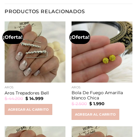
PRODUCTOS RELACIONADOS
¡Oferta!
¡Oferta!
AROS
AROS
Bola De Fuego Amarilla
Aros Trepadores Bell
blanco Chica
Original
Current
$
44.200
$
14.999
price
price
Original
Current
$
2.500
$
1.990
was:
is:
price
price
AGREGAR AL CARRITO
$ 44.200.
$ 14.999.
was:
is:
AGREGAR AL CARRITO
$ 2.500.
$ 1.990.