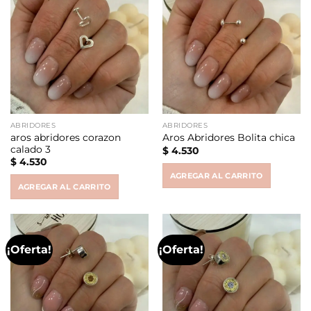
ABRIDORES
ABRIDORES
aros abridores corazon
Aros Abridores Bolita chica
calado 3
$
4.530
$
4.530
AGREGAR AL CARRITO
AGREGAR AL CARRITO
¡Oferta!
¡Oferta!