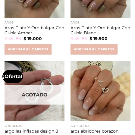
AROS
AROS
Aros Plata Y Oro bulgar Con
Aros Plata Y Oro bulgar Con
Cubic Ambar
Cubic Blanc
Original
Current
Original
Current
$
55.186
$
19.000
$
55.186
$
19.900
price
price
price
price
was:
is:
was:
is:
AGREGAR AL CARRITO
AGREGAR AL CARRITO
$ 55.186.
$ 19.000.
$ 55.186.
$ 19.900.
¡Oferta!
AGOTADO
ARGOLLAS
ABRIDORES
aros abridores corazon
argollas infladas design 8