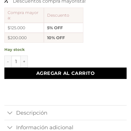
Descuentos compra mayorista!
Compra mayor
Descuento
a:
$125.000
5% OFF
$200.000
10% OFF
Hay stock
aros argolla lisas 3.0cm cantidad
AGREGAR AL CARRITO
Descripción
Información adicional