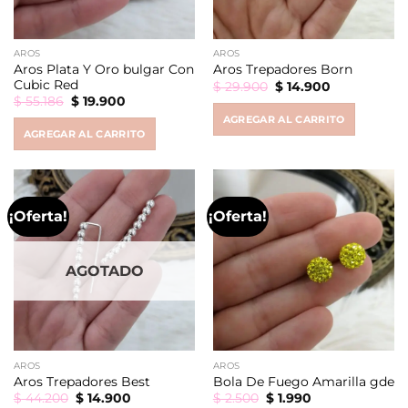
AROS
AROS
Aros Plata Y Oro bulgar Con
Aros Trepadores Born
Cubic Red
Original
Current
$
29.900
$
14.900
price
price
Original
Current
$
55.186
$
19.900
was:
is:
price
price
AGREGAR AL CARRITO
$ 29.900.
$ 14.900.
was:
is:
AGREGAR AL CARRITO
$ 55.186.
$ 19.900.
¡Oferta!
¡Oferta!
AGOTADO
AROS
AROS
Aros Trepadores Best
Bola De Fuego Amarilla gde
Original
Current
Original
Current
$
44.200
$
14.900
$
2.500
$
1.990