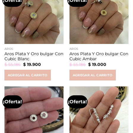
¡Oferta!
¡Oferta!
AROS
AROS
Aros Plata Y Oro bulgar Con
Aros Plata Y Oro bulgar Con
Cubic Blanc
Cubic Ambar
Original
Current
Original
Current
$
55.186
$
19.900
$
55.186
$
19.000
price
price
price
price
was:
is:
was:
is:
AGREGAR AL CARRITO
AGREGAR AL CARRITO
$ 55.186.
$ 19.900.
$ 55.186.
$ 19.000.
¡Oferta!
¡Oferta!