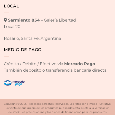
LOCAL
Sarmiento 854
– Galería Libertad
Local 20
Rosario, Santa Fe, Argentina
MEDIO DE PAGO
Crédito / Débito / Efectivo vía
Mercado Pago
.
También depósito o transferencia bancaría directa.
Copyright © 2025 | Todos los derechos reservados. Las fotos son a modo ilustrativo.
La venta de cualquiera de los productos publicados está sujeta a la verificación
de stock. Los precios online y los planes de financiación para los productos