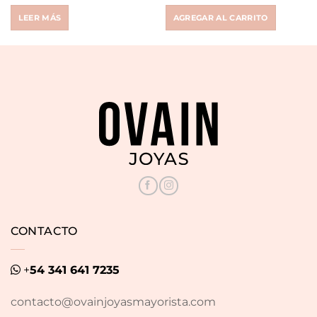
price
price
price
price
was:
is:
was:
is:
LEER MÁS
AGREGAR AL CARRITO
$ 44.200.
$ 14.900.
$ 2.500.
$ 1.990.
CONTACTO
+
54 341 641 7235
contacto@ovainjoyasmayorista.com