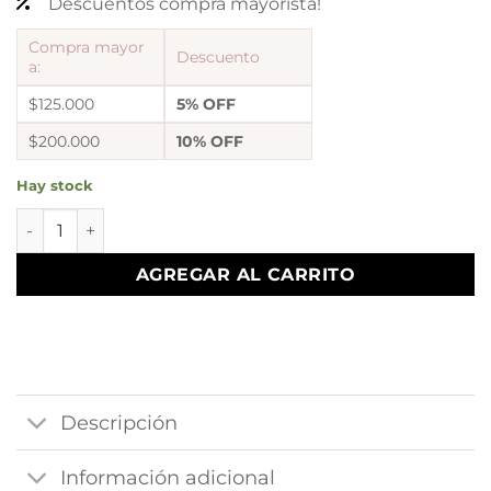
Descuentos compra mayorista!
Compra mayor
Descuento
a:
$125.000
5% OFF
$200.000
10% OFF
Hay stock
Aros Abridores trebol cantidad
AGREGAR AL CARRITO
Descripción
Información adicional