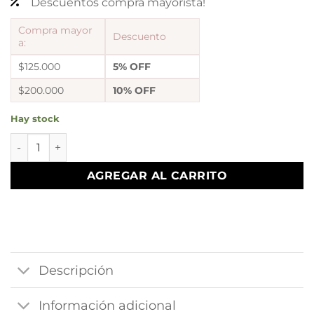
Descuentos compra mayorista!
Compra mayor
Descuento
a:
$125.000
5% OFF
$200.000
10% OFF
Hay stock
Aros Abridores estrella calada 2 cantidad
AGREGAR AL CARRITO
Descripción
Información adicional