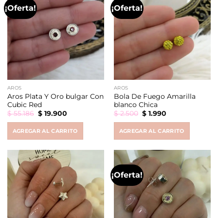
¡Oferta!
¡Oferta!
AROS
AROS
Aros Plata Y Oro bulgar Con
Bola De Fuego Amarilla
Cubic Red
blanco Chica
Original
Current
Original
Current
$
55.186
$
19.900
$
2.500
$
1.990
price
price
price
price
was:
is:
was:
is:
AGREGAR AL CARRITO
AGREGAR AL CARRITO
$ 55.186.
$ 19.900.
$ 2.500.
$ 1.990.
¡Oferta!