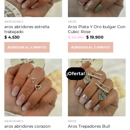
ABRIDORES
AROS
aros abridores estrella
Aros Plata Y Oro bulgar Con
trabajado
Cubic Rose
Original
Current
$
4.530
$
55.186
$
19.900
price
price
was:
is:
AGREGAR AL CARRITO
AGREGAR AL CARRITO
$ 55.186.
$ 19.900.
¡Oferta!
ABRIDORES
AROS
aros abridores corazon
Aros Trepadores Bull