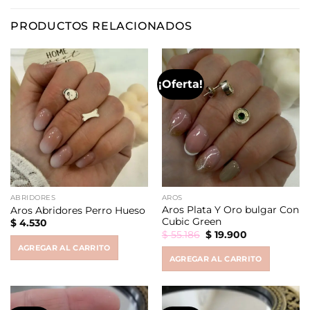
PRODUCTOS RELACIONADOS
¡Oferta!
ABRIDORES
AROS
Aros Plata Y Oro bulgar Con
Aros Abridores Perro Hueso
Cubic Green
$
4.530
Original
Current
$
55.186
$
19.900
price
price
AGREGAR AL CARRITO
was:
is:
AGREGAR AL CARRITO
$ 55.186.
$ 19.900.