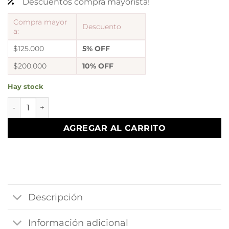
Descuentos compra mayorista!
Compra mayor
Descuento
a:
$125.000
5% OFF
$200.000
10% OFF
Hay stock
Aros Abridores corazon clasico cantidad
AGREGAR AL CARRITO
Descripción
Información adicional