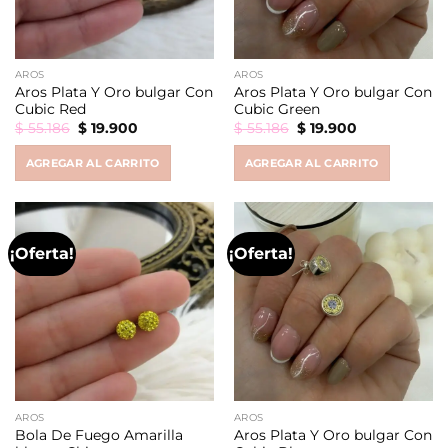
AROS
AROS
Aros Plata Y Oro bulgar Con
Aros Plata Y Oro bulgar Con
Cubic Red
Cubic Green
Original
Current
Original
Current
$
55.186
$
19.900
$
55.186
$
19.900
price
price
price
price
was:
is:
was:
is:
AGREGAR AL CARRITO
AGREGAR AL CARRITO
$ 55.186.
$ 19.900.
$ 55.186.
$ 19.900.
¡Oferta!
¡Oferta!
AROS
AROS
Bola De Fuego Amarilla
Aros Plata Y Oro bulgar Con