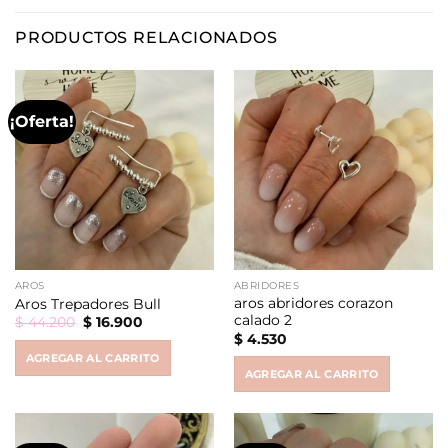
PRODUCTOS RELACIONADOS
¡Oferta!
AROS
ABRIDORES
aros abridores corazon
Aros Trepadores Bull
calado 2
Original
Current
$
44.200
$
16.900
price
price
$
4.530
was:
is:
AGREGAR AL CARRITO
$ 44.200.
$ 16.900.
AGREGAR AL CARRITO