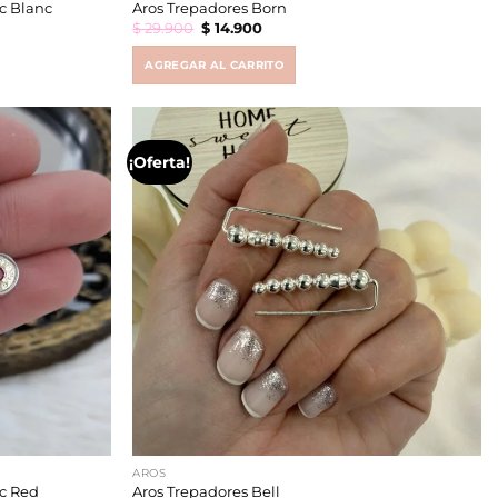
c Blanc
Aros Trepadores Born
Original
Current
$
29.900
$
14.900
price
price
was:
is:
$ 29.900.
$ 14.900.
AGREGAR AL CARRITO
¡Oferta!
AROS
ic Red
Aros Trepadores Bell