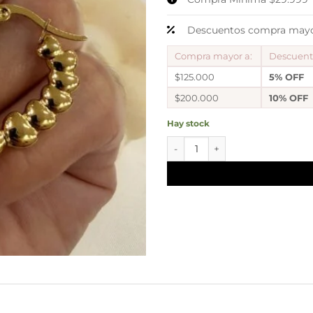
Descuentos compra mayor
Compra mayor a:
Descuen
$125.000
5% OFF
$200.000
10% OFF
Hay stock
aros a argollas Acero dorado