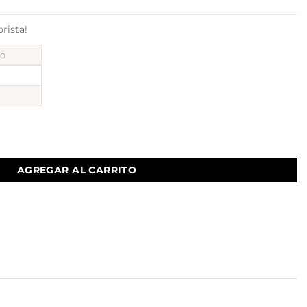
ista!
to
 mod 33 cantidad
AGREGAR AL CARRITO