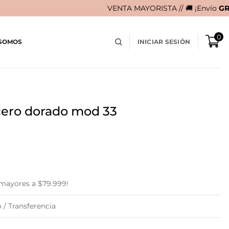
VENTA MAYORISTA // 🚚 ¡Envío
GRATIS
en compras 
0
 SOMOS
INICIAR SESIÓN
Acero dorado mod 33
 mayores a $79.999!
 / Transferencia