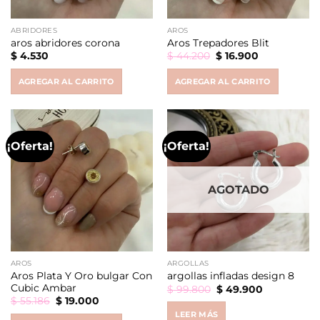
ABRIDORES
AROS
aros abridores corona
Aros Trepadores Blit
Original
Current
$
4.530
$
44.200
$
16.900
price
price
was:
is:
AGREGAR AL CARRITO
AGREGAR AL CARRITO
$ 44.200.
$ 16.900.
¡Oferta!
¡Oferta!
AGOTADO
AROS
ARGOLLAS
Aros Plata Y Oro bulgar Con
argollas infladas design 8
Cubic Ambar
Original
Current
$
99.800
$
49.900
price
price
Original
Current
$
55.186
$
19.000
was:
is:
price
price
LEER MÁS
$ 99.800.
$ 49.900.
was:
is: