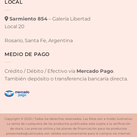
LOCAL
Sarmiento 854
– Galería Libertad
Local 20
Rosario, Santa Fe, Argentina
MEDIO DE PAGO
Crédito / Débito / Efectivo vía
Mercado Pago
.
También depósito o transferencia bancaría directa.
Copyright © 2025 | Todos los derechos reservados. Las fotos son a modo ilustrativo.
La venta de cualquiera de los productos publicados está sujeta a la verificación
de stock. Los precios online y los planes de financiación para los productos
presentados/publicados son válidos exclusivamente para la compra vía internet.