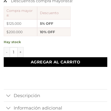
Descuentos compra mayorista!
Compra mayor
Descuento
a:
$125.000
5% OFF
$200.000
10% OFF
Hay stock
argollas clint 2 cantidad
AGREGAR AL CARRITO
Descripción
Información adicional