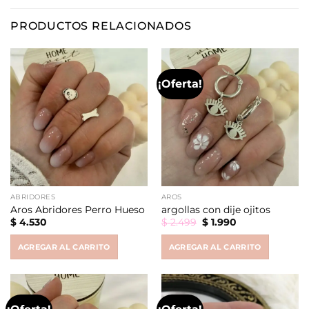
PRODUCTOS RELACIONADOS
¡Oferta!
ABRIDORES
AROS
Aros Abridores Perro Hueso
argollas con dije ojitos
Original
Current
$
4.530
$
2.499
$
1.990
price
price
was:
is:
AGREGAR AL CARRITO
AGREGAR AL CARRITO
$ 2.499.
$ 1.990.