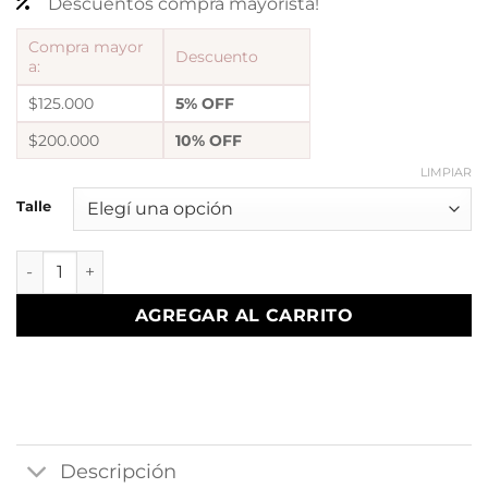
Descuentos compra mayorista!
Compra mayor
Descuento
a:
$125.000
5% OFF
$200.000
10% OFF
LIMPIAR
Talle
anillo medio sinfin simple lila cantidad
AGREGAR AL CARRITO
Descripción