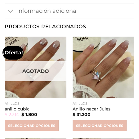
Información adicional
PRODUCTOS RELACIONADOS
¡Oferta!
AGOTADO
ANILLOS
ANILLOS
anillo cubic
Anillo nacar Jules
Original
Current
$
2.314
$
1.800
$
31.200
price
price
was:
is:
SELECCIONAR OPCIONES
SELECCIONAR OPCIONES
$ 2.314.
$ 1.800.
This
This