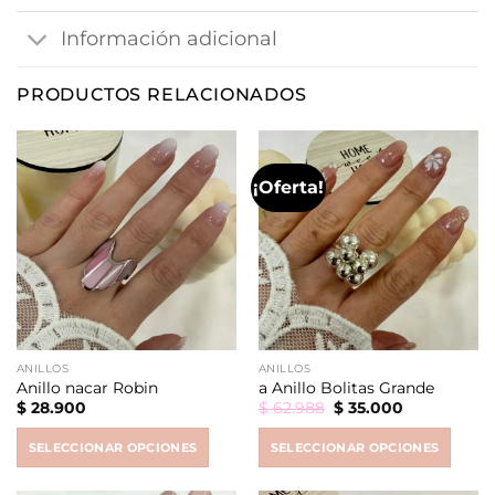
Información adicional
PRODUCTOS RELACIONADOS
¡Oferta!
ANILLOS
ANILLOS
Anillo nacar Robin
a Anillo Bolitas Grande
Original
Current
$
28.900
$
62.988
$
35.000
price
price
was:
is:
SELECCIONAR OPCIONES
SELECCIONAR OPCIONES
$ 62.988.
$ 35.000.
This
This