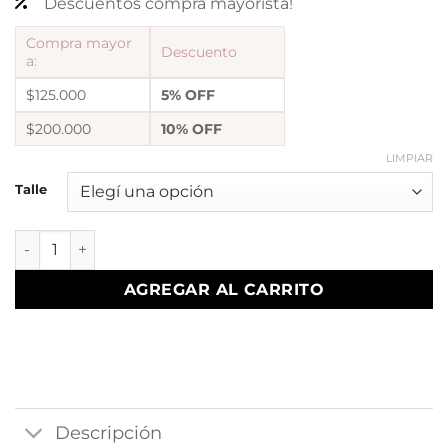
Descuentos compra mayorista!
Compra mayor
Descuento
a:
$125.000
5% OFF
$200.000
10% OFF
LIMPIAR
Talle
Anillo cubic tricolor pyo 3 cantidad
AGREGAR AL CARRITO
Descripción