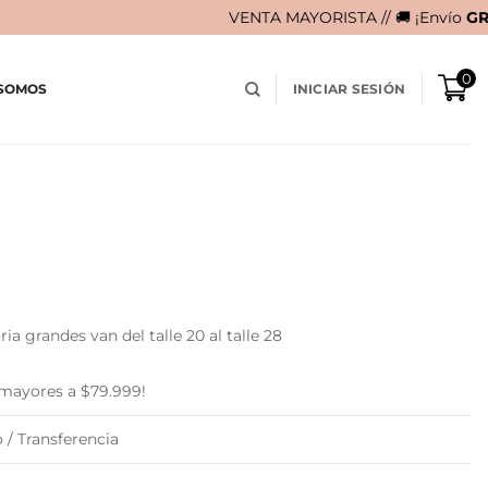
VENTA MAYORISTA // 🚚 ¡Envío
GRATIS
en compras m
0
 SOMOS
INICIAR SESIÓN
ia grandes van del talle 20 al talle 28
 mayores a $79.999!
 / Transferencia