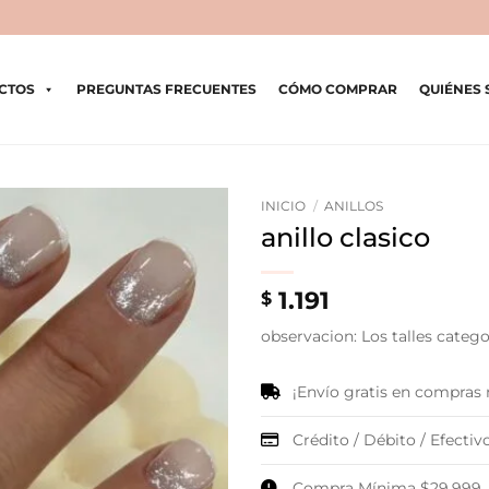
CTOS
PREGUNTAS FRECUENTES
CÓMO COMPRAR
QUIÉNES
INICIO
/
ANILLOS
anillo clasico
1.191
$
observacion: Los talles categor
¡Envío gratis en compras
Crédito / Débito / Efectivo
Compra Mínima $29.999