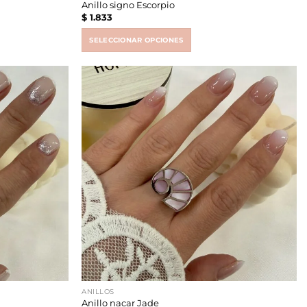
Anillo signo Escorpio
$
1.833
SELECCIONAR OPCIONES
This
product
has
multiple
variants.
The
options
may
be
chosen
on
the
product
page
ANILLOS
Anillo nacar Jade