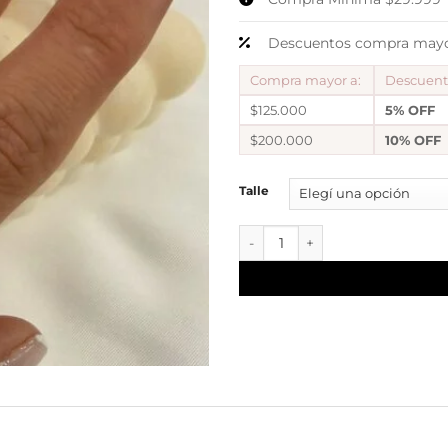
Descuentos compra mayor
Compra mayor a:
Descuen
$125.000
5% OFF
$200.000
10% OFF
Talle
anillo bot sol black cantidad