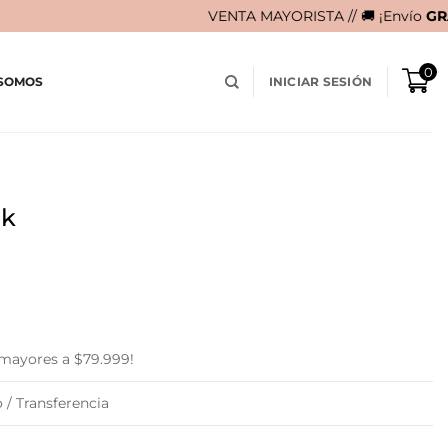
VENTA MAYORISTA // 🚚 ¡Envío
GRATIS
en compras 
0
 SOMOS
INICIAR SESIÓN
ck
 mayores a $79.999!
 / Transferencia