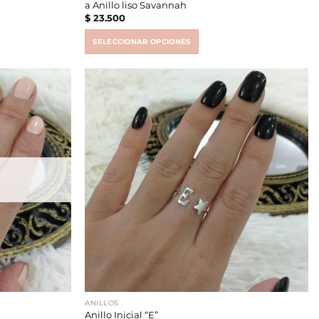
a Anillo liso Savannah
$
23.500
SELECCIONAR OPCIONES
This
product
has
multiple
variants.
The
options
may
be
chosen
on
the
product
page
ANILLOS
Anillo Inicial “E”