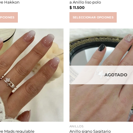
ave Hakkon
a Anillo liso polo
$
11.500
OPCIONES
SELECCIONAR OPCIONES
This
product
has
multiple
variants.
The
options
may
be
AGOTADO
chosen
on
the
product
page
ANILLOS
ve Mads regulable
Anillo signo Sagitario