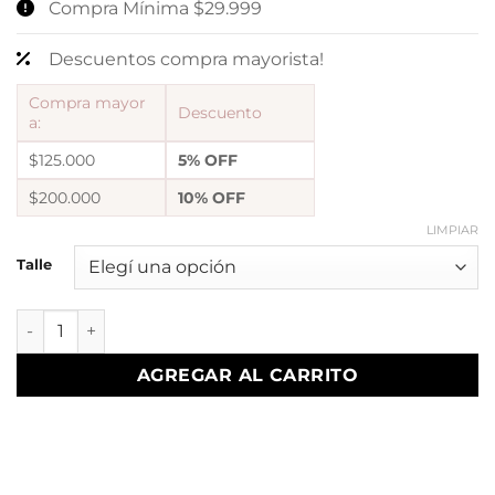
Compra Mínima $29.999
Descuentos compra mayorista!
Compra mayor
Descuento
a:
$125.000
5% OFF
$200.000
10% OFF
LIMPIAR
Talle
anillo abud 56 regulable a. quirurgico cantidad
AGREGAR AL CARRITO