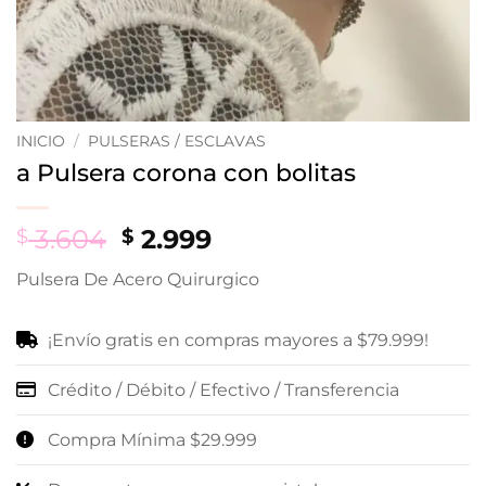
INICIO
/
PULSERAS / ESCLAVAS
a Pulsera corona con bolitas
Original
Current
3.604
2.999
$
$
price
price
Pulsera De Acero Quirurgico
was:
is:
$ 3.604.
$ 2.999.
¡Envío gratis en compras mayores a $79.999!
Crédito / Débito / Efectivo / Transferencia
Compra Mínima $29.999