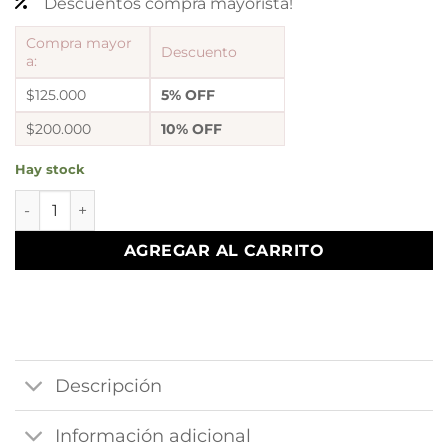
Descuentos compra mayorista!
Compra mayor
Descuento
a:
$125.000
5% OFF
$200.000
10% OFF
Hay stock
a pulsera con centro fairy cantidad
AGREGAR AL CARRITO
Descripción
Información adicional