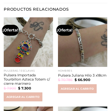
PRODUCTOS RELACIONADOS
¡Oferta!
¡Oferta!
PULSERAS / ESCLAVAS
HOMBRES
Pulsera Importada
Pulsera Juliana Hilo 3 x18cm
Tourbillon Azteca Totem c/
Original
Current
$
70.786
$
66.900
price
price
cierre marinero
was:
is:
Original
Current
$
7.900
$
7.300
AGREGAR AL CARRITO
$ 70.786.
$ 66.900.
price
price
was:
is:
AGREGAR AL CARRITO
$ 7.900.
$ 7.300.