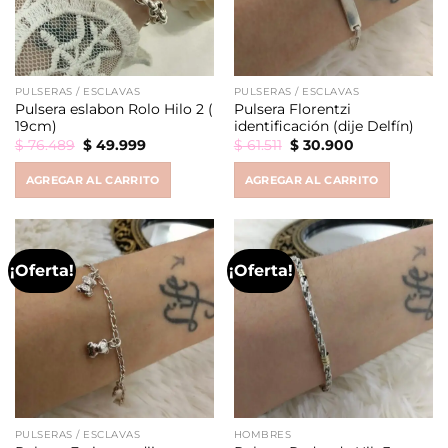
PULSERAS / ESCLAVAS
PULSERAS / ESCLAVAS
Pulsera eslabon Rolo Hilo 2 (
Pulsera Florentzi
19cm)
identificación (dije Delfín)
Original
Current
Original
Current
$
76.489
$
49.999
$
61.511
$
30.900
price
price
price
price
was:
is:
was:
is:
AGREGAR AL CARRITO
AGREGAR AL CARRITO
$ 76.489.
$ 49.999.
$ 61.511.
$ 30.900.
¡Oferta!
¡Oferta!
PULSERAS / ESCLAVAS
HOMBRES