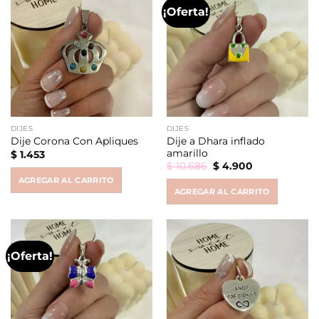
¡Oferta!
DIJES
DIJES
Dije a Dhara inflado
Dije Corona Con Apliques
amarillo
$
1.453
Original
Current
$
10.686
$
4.900
price
price
AGREGAR AL CARRITO
was:
is:
AGREGAR AL CARRITO
$ 10.686.
$ 4.900.
¡Oferta!