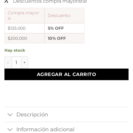
Descuentos compra mayorista!
Compra mayor
Descuento
a:
$125.000
5% OFF
$200.000
10% OFF
Hay stock
a Dije luna cantidad
AGREGAR AL CARRITO
Descripción
Información adicional