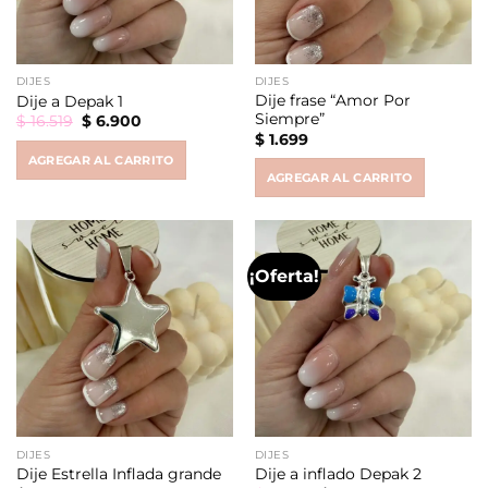
DIJES
DIJES
Dije frase “Amor Por
Dije a Depak 1
Siempre”
Original
Current
$
16.519
$
6.900
price
price
$
1.699
was:
is:
AGREGAR AL CARRITO
$ 16.519.
$ 6.900.
AGREGAR AL CARRITO
¡Oferta!
DIJES
DIJES
Dije Estrella Inflada grande
Dije a inflado Depak 2