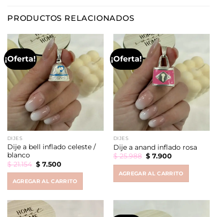
PRODUCTOS RELACIONADOS
¡Oferta!
¡Oferta!
DIJES
DIJES
Dije a bell inflado celeste /
Dije a anand inflado rosa
blanco
Original
Current
$
25.988
$
7.900
price
price
Original
Current
$
21.154
$
7.500
was:
is:
price
price
AGREGAR AL CARRITO
$ 25.988.
$ 7.900.
was:
is:
AGREGAR AL CARRITO
$ 21.154.
$ 7.500.