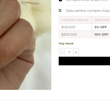
Descuentos compra mayor
Compra mayor a:
Descuen
$125.000
5% OFF
$200.000
10% OFF
Hay stock
a argollas huggies austin 9 ca