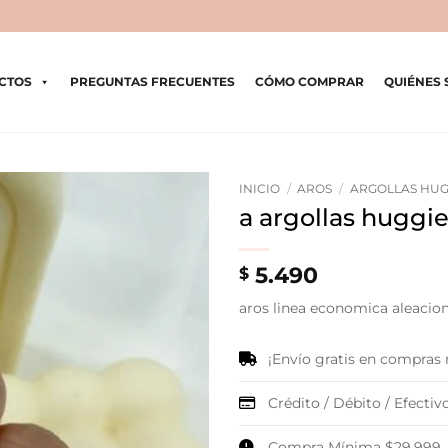
CTOS
PREGUNTAS FRECUENTES
CÓMO COMPRAR
QUIÉNES
INICIO
/
AROS
/
ARGOLLAS HUG
a argollas huggie
5.490
$
aros linea economica aleacion 
¡Envío gratis en compras
Crédito / Débito / Efectivo
Compra Mínima $29.999