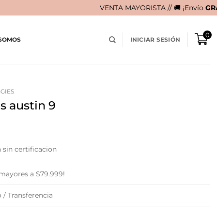
VENTA MAYORISTA // 🚚 ¡Envío
GRATIS
en compras m
0
 SOMOS
INICIAR SESIÓN
GIES
s austin 9
sin certificacion
 mayores a $79.999!
 / Transferencia