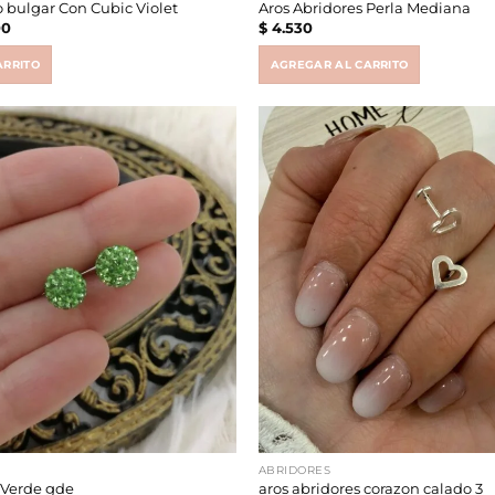
o bulgar Con Cubic Violet
Aros Abridores Perla Mediana
al
Current
00
$
4.530
price
is:
6.
$ 19.900.
ARRITO
AGREGAR AL CARRITO
ABRIDORES
 Verde gde
aros abridores corazon calado 3