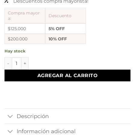
Descuentos compra mayorista!
Compra mayor
Descuento
a:
$125.000
5% OFF
$200.000
10% OFF
Hay stock
a argollas canastas astrid 23 cantidad
AGREGAR AL CARRITO
Descripción
Información adicional