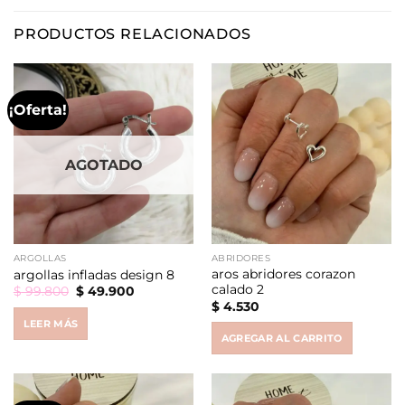
PRODUCTOS RELACIONADOS
¡Oferta!
AGOTADO
ARGOLLAS
ABRIDORES
aros abridores corazon
argollas infladas design 8
calado 2
Original
Current
$
99.800
$
49.900
price
price
$
4.530
was:
is:
LEER MÁS
$ 99.800.
$ 49.900.
AGREGAR AL CARRITO