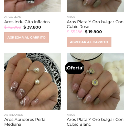
ARGOLLAS
AROS
Aros Plata Y Oro bulgar Con
Aros Indu Gita inflados
Cubic Rose
Original
Current
$
72.000
$
37.800
price
price
Original
Current
$
55.186
$
19.900
was:
is:
price
price
AGREGAR AL CARRITO
$ 72.000.
$ 37.800.
was:
is:
AGREGAR AL CARRITO
$ 55.186.
$ 19.900.
¡Oferta!
ABRIDORES
AROS
Aros Abridores Perla
Aros Plata Y Oro bulgar Con
Mediana
Cubic Blanc