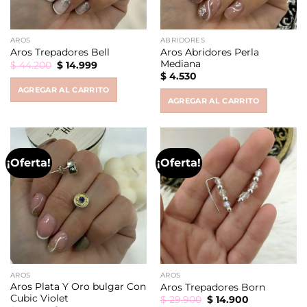
AROS
ABRIDORES
Aros Abridores Perla
Aros Trepadores Bell
Mediana
Original
Current
$
44.200
$
14.999
price
price
$
4.530
was:
is:
AGREGAR AL CARRITO
$ 44.200.
$ 14.999.
AGREGAR AL CARRITO
¡Oferta!
¡Oferta!
AROS
AROS
Aros Plata Y Oro bulgar Con
Aros Trepadores Born
Cubic Violet
Original
Current
$
29.900
$
14.900