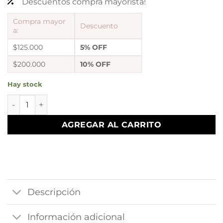
Descuentos compra mayorista!
Compra mayor
Descuento
a:
$125.000
5% OFF
$200.000
10% OFF
Hay stock
a argollas canastas astrid 20 cantidad
AGREGAR AL CARRITO
Descripción
Información adicional