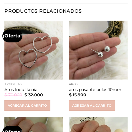
PRODUCTOS RELACIONADOS
¡Oferta!
ARGOLLAS
AROS
Aros Indu Ikenia
aros pasante bolas 10mm
Original
Current
$
70.000
$
32.000
$
15.900
price
price
was:
is:
AGREGAR AL CARRITO
AGREGAR AL CARRITO
$ 70.000.
$ 32.000.