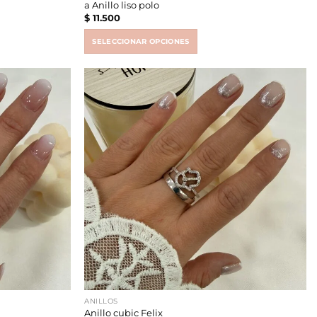
a Anillo liso polo
$
11.500
SELECCIONAR OPCIONES
This
product
has
multiple
variants.
The
options
may
be
chosen
on
the
product
page
ANILLOS
Anillo cubic Felix