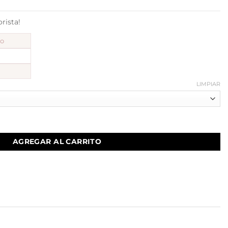
ista!
to
LIMPIAR
dad
AGREGAR AL CARRITO