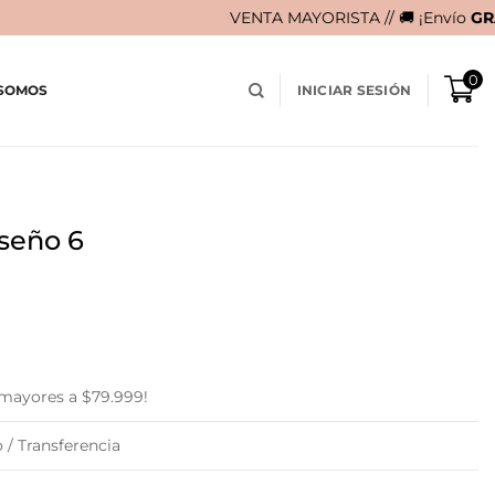
VENTA MAYORISTA // 🚚 ¡Envío
GRATIS
en compras 
0
 SOMOS
INICIAR SESIÓN
iseño 6
 mayores a $79.999!
 / Transferencia