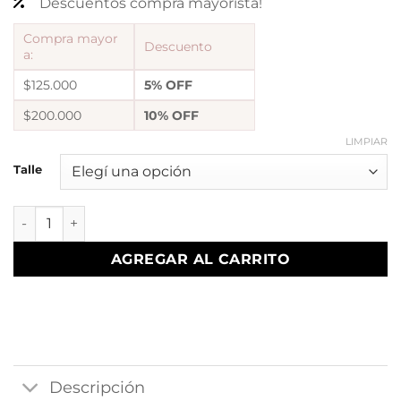
Descuentos compra mayorista!
Compra mayor
Descuento
a:
$125.000
5% OFF
$200.000
10% OFF
LIMPIAR
Talle
a Anillo AF formas liso 11 cantidad
AGREGAR AL CARRITO
Descripción