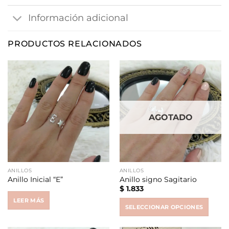
Información adicional
PRODUCTOS RELACIONADOS
AGOTADO
ANILLOS
ANILLOS
Anillo Inicial “E”
Anillo signo Sagitario
$
1.833
LEER MÁS
SELECCIONAR OPCIONES
This