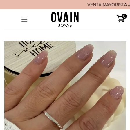
Saltar
VENTA MAYORISTA // 🚚 ¡
al
0
contenido