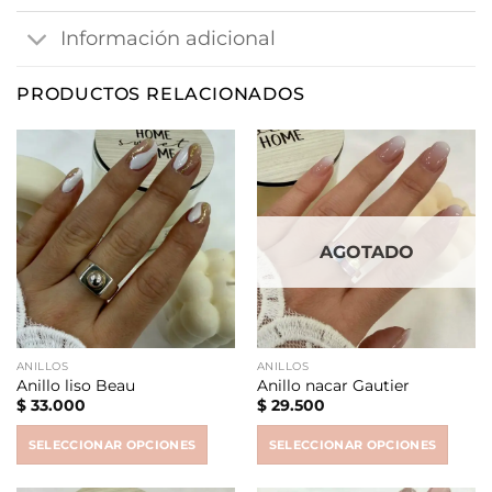
Información adicional
PRODUCTOS RELACIONADOS
AGOTADO
ANILLOS
ANILLOS
Anillo liso Beau
Anillo nacar Gautier
$
33.000
$
29.500
SELECCIONAR OPCIONES
SELECCIONAR OPCIONES
This
This