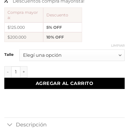
Descuentos compra mayorista!
Compra mayor
Descuento
a:
$125.000
5% OFF
$200.000
10% OFF
LIMPIAR
Talle
a Anillo AF formas liso 1 cantidad
AGREGAR AL CARRITO
Descripción