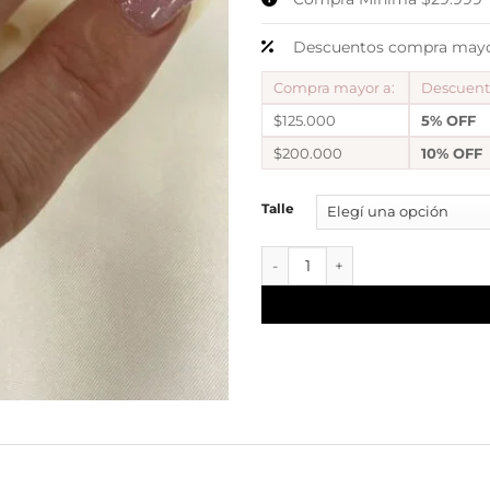
Descuentos compra mayor
Compra mayor a:
Descuen
$125.000
5% OFF
$200.000
10% OFF
Talle
a Anillo AF formas diseño 5 c