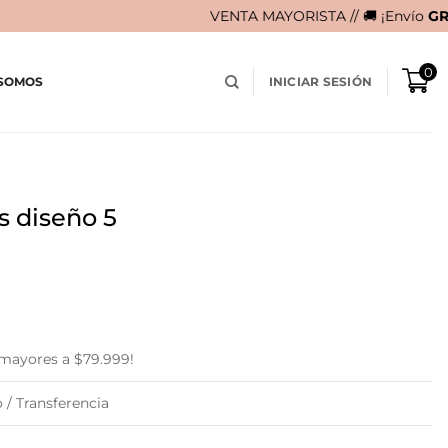
VENTA MAYORISTA // 🚚 ¡Envío
GRATIS
en compras 
0
 SOMOS
INICIAR SESIÓN
s diseño 5
 mayores a $79.999!
 / Transferencia