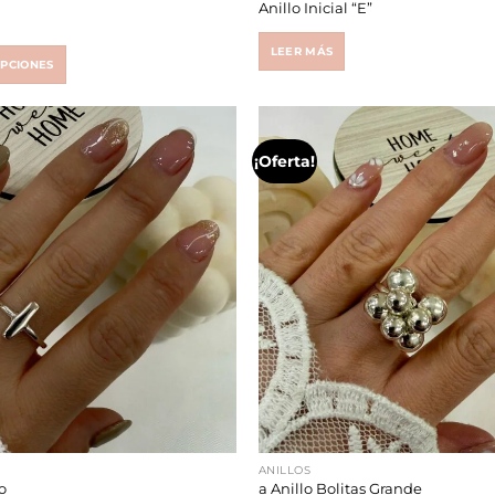
u
Anillo Inicial “E”
LEER MÁS
OPCIONES
¡Oferta!
ANILLOS
lo
a Anillo Bolitas Grande