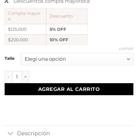
Descuentos compra mayorista!
Compra mayor
Descuento
a:
$125.000
5% OFF
$200.000
10% OFF
LIMPIAR
Talle
a Anillo AF esmaltado VC cantidad
AGREGAR AL CARRITO
Descripción