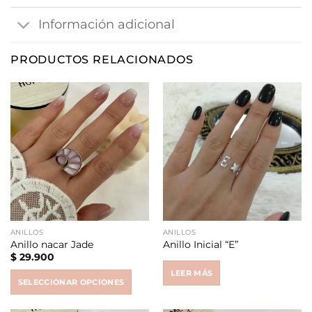
Información adicional
PRODUCTOS RELACIONADOS
ANILLOS
ANILLOS
Anillo nacar Jade
Anillo Inicial “E”
$
29.900
LEER MÁS
SELECCIONAR OPCIONES
This