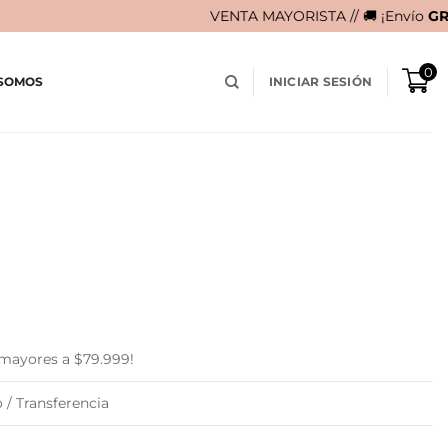
VENTA MAYORISTA // 🚚 ¡Envío
GRATIS
en compras 
0
 SOMOS
INICIAR SESIÓN
 mayores a $79.999!
 / Transferencia