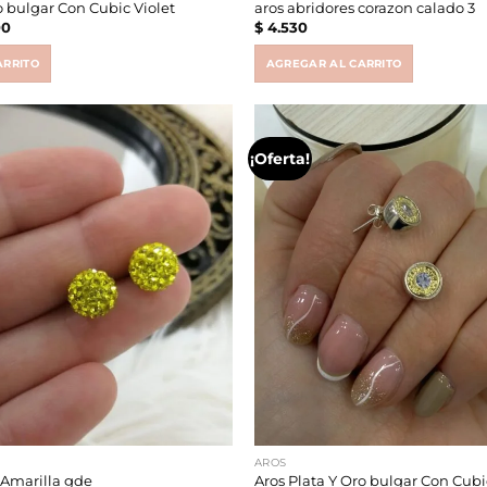
o bulgar Con Cubic Violet
aros abridores corazon calado 3
al
Current
00
$
4.530
price
is:
6.
$ 19.900.
ARRITO
AGREGAR AL CARRITO
¡Oferta!
AROS
Amarilla gde
Aros Plata Y Oro bulgar Con Cubi