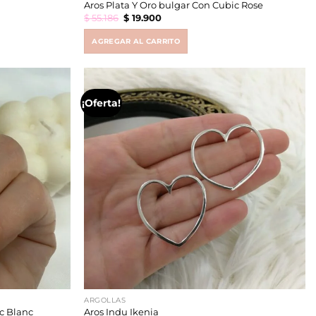
Aros Plata Y Oro bulgar Con Cubic Rose
Original
Current
$
55.186
$
19.900
price
price
was:
is:
$ 55.186.
$ 19.900.
AGREGAR AL CARRITO
¡Oferta!
ARGOLLAS
c Blanc
Aros Indu Ikenia