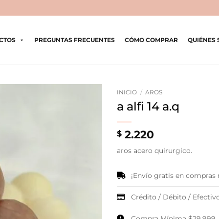
CTOS
PREGUNTAS FRECUENTES
CÓMO COMPRAR
QUIÉNES
INICIO
/
AROS
a alfi 14 a.q
2.220
$
aros acero quirurgico.
¡Envío gratis en compras
Crédito / Débito / Efectivo
Compra Mínima $29.999