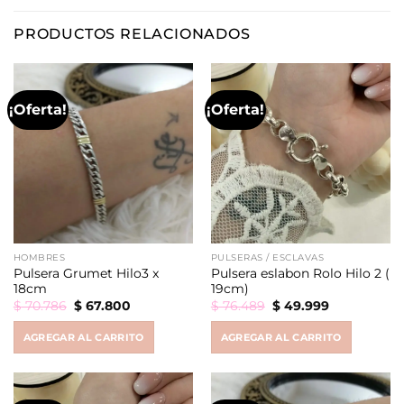
PRODUCTOS RELACIONADOS
¡Oferta!
¡Oferta!
HOMBRES
PULSERAS / ESCLAVAS
Pulsera Grumet Hilo3 x
Pulsera eslabon Rolo Hilo 2 (
18cm
19cm)
Original
Current
Original
Current
$
70.786
$
67.800
$
76.489
$
49.999
price
price
price
price
was:
is:
was:
is:
AGREGAR AL CARRITO
AGREGAR AL CARRITO
$ 70.786.
$ 67.800.
$ 76.489.
$ 49.999.