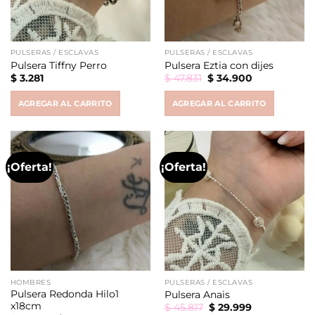
PULSERAS / ESCLAVAS
PULSERAS / ESCLAVAS
Pulsera Tiffny Perro
Pulsera Eztia con dijes
Original
Current
$
3.281
$
47.831
$
34.900
price
price
was:
is:
AGREGAR AL CARRITO
AGREGAR AL CARRITO
$ 47.831.
$ 34.900.
¡Oferta!
¡Oferta!
HOMBRES
PULSERAS / ESCLAVAS
Pulsera Redonda Hilo1
Pulsera Anais
x18cm
Original
Current
$
45.817
$
29.999