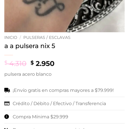
INICIO
/
PULSERAS / ESCLAVAS
a a pulsera nix 5
Original
Current
4.310
2.950
$
$
price
price
pulsera acero blanco
was:
is:
$ 4.310.
$ 2.950.
¡Envío gratis en compras mayores a $79.999!
Crédito / Débito / Efectivo / Transferencia
Compra Mínima $29.999