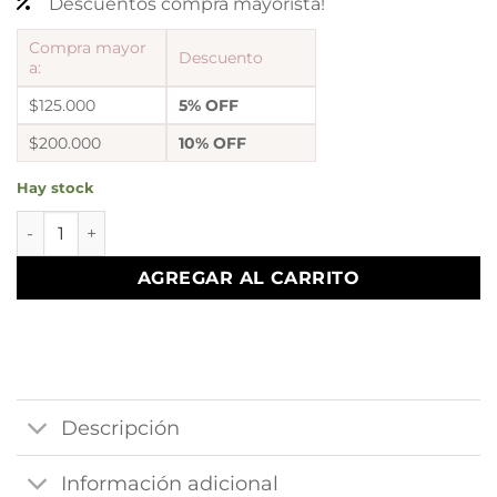
Descuentos compra mayorista!
Compra mayor
Descuento
a:
$125.000
5% OFF
$200.000
10% OFF
Hay stock
a a pulsera nix 5 cantidad
AGREGAR AL CARRITO
Descripción
Información adicional