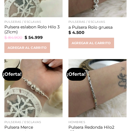
PULSERAS / ESCLAVAS
PULSERAS / ESCLAVAS
Pulsera eslabon Rolo Hilo 3
a Pulsera Rolo gruesa
(21cm)
$
4.500
Original
Current
$
84.900
$
54.999
price
price
AGREGAR AL CARRITO
was:
is:
AGREGAR AL CARRITO
$ 84.900.
$ 54.999.
¡Oferta!
¡Oferta!
PULSERAS / ESCLAVAS
HOMBRES
Pulsera Redonda Hilo2
Pulsera Merce