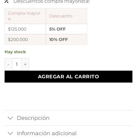
Descuentos compra mayorista!
Compra mayor
Descuento
a:
$125.000
5% OFF
$200.000
10% OFF
Hay stock
a a kit x 6 pulseras soga x20cm cantidad
AGREGAR AL CARRITO
Descripción
Información adicional