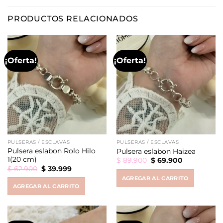
PRODUCTOS RELACIONADOS
¡Oferta!
¡Oferta!
PULSERAS / ESCLAVAS
PULSERAS / ESCLAVAS
Pulsera eslabon Rolo Hilo
Pulsera eslabon Haizea
1(20 cm)
Original
Current
$
89.900
$
69.900
price
price
Original
Current
$
62.900
$
39.999
was:
is:
price
price
AGREGAR AL CARRITO
$ 89.900.
$ 69.900.
was:
is:
AGREGAR AL CARRITO
$ 62.900.
$ 39.999.