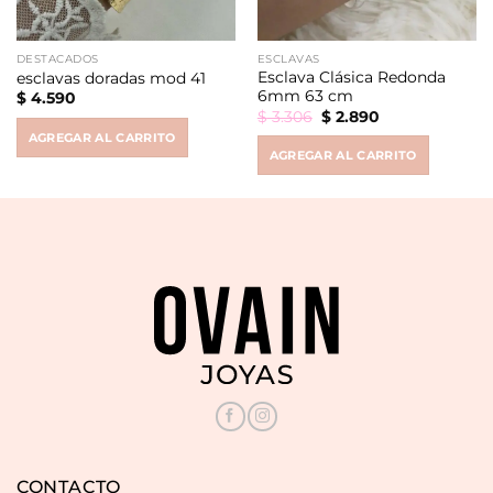
DESTACADOS
ESCLAVAS
Esclava Clásica Redonda
esclavas doradas mod 41
6mm 63 cm
$
4.590
Original
Current
$
3.306
$
2.890
price
price
AGREGAR AL CARRITO
was:
is:
AGREGAR AL CARRITO
$ 3.306.
$ 2.890.
CONTACTO