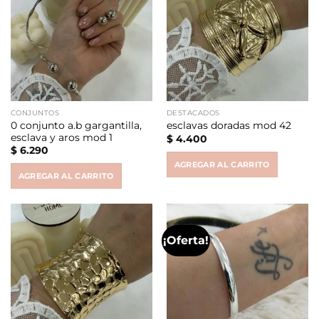
CONJUNTOS
DESTACADOS
0 conjunto a.b gargantilla,
esclavas doradas mod 42
esclava y aros mod 1
$
4.400
$
6.290
AGREGAR AL CARRITO
AGREGAR AL CARRITO
¡Oferta!