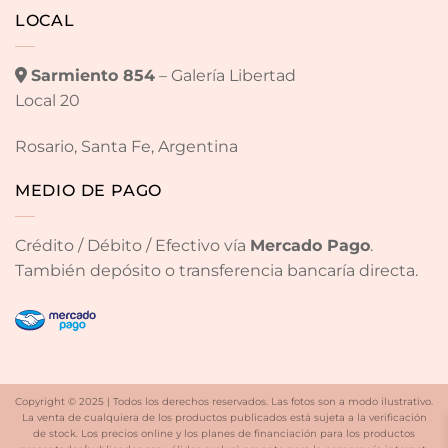
LOCAL
Sarmiento 854
– Galería Libertad
Local 20
Rosario, Santa Fe, Argentina
MEDIO DE PAGO
Crédito / Débito / Efectivo vía
Mercado Pago
.
También depósito o transferencia bancaría directa.
Copyright © 2025 | Todos los derechos reservados. Las fotos son a modo ilustrativo.
La venta de cualquiera de los productos publicados está sujeta a la verificación
de stock. Los precios online y los planes de financiación para los productos