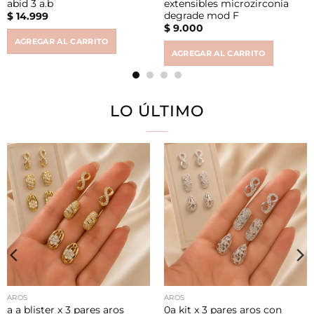
abid 3 a.b
extensibles microzirconia
degrade mod F
$
14.999
$
9.000
AGREGAR AL CARRITO
AGREGAR AL CARRITO
LO ÚLTIMO
AROS
AROS
a a blister x 3 pares aros
0a kit x 3 pares aros con