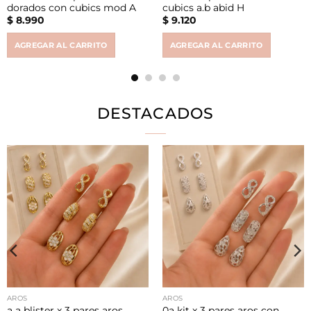
dorados con cubics mod A
cubics a.b abid H
$
8.990
$
9.120
AGREGAR AL CARRITO
AGREGAR AL CARRITO
DESTACADOS
AROS
AROS
a a blister x 3 pares aros
0a kit x 3 pares aros con