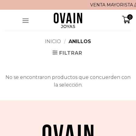
Saltar
VENTA MAYORISTA // 
al
0
contenido
INICIO
/
ANILLOS
FILTRAR
No se encontraron productos que concuerden con
la selección.