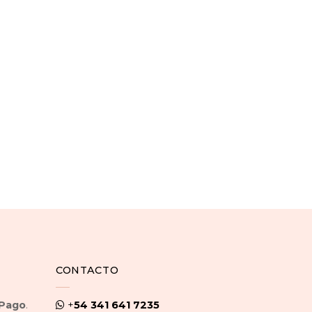
CONTACTO
Pago
.
+
54 341 641 7235