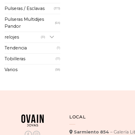
Pulseras / Esclavas
(373)
Pulseras Multidijes
(64)
Pandor
relojes
(31)
Tendencia
(7)
Tobilleras
(17)
Varios
(58)
LOCAL
Sarmiento 854
– Galería L