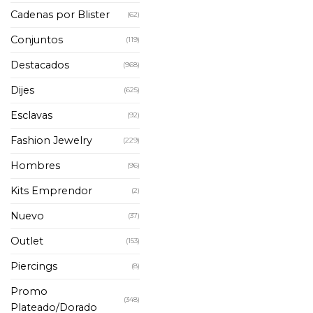
Cadenas por Blister
(62)
Conjuntos
(119)
Destacados
(968)
Dijes
(625)
Esclavas
(92)
Fashion Jewelry
(229)
Hombres
(96)
Kits Emprendor
(2)
Nuevo
(37)
Outlet
(153)
Piercings
(8)
Promo
(348)
Plateado/Dorado