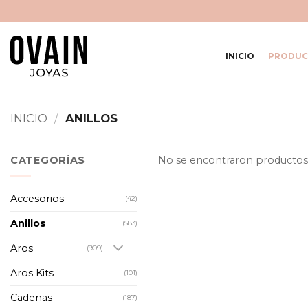
Saltar
al
contenido
INICIO
PRODUC
INICIO
/
ANILLOS
CATEGORÍAS
No se encontraron productos 
Accesorios
(42)
Anillos
(583)
Aros
(909)
Aros Kits
(101)
Cadenas
(187)